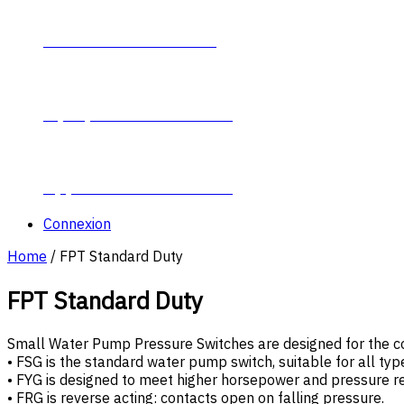
Contacter Plumb-Eeze
À propos de Plumb-Eeze
Opportunités de carrière
Connexion
Home
/ FPT Standard Duty
FPT Standard Duty
Small Water Pump Pressure Switches are designed for the co
• FSG is the standard water pump switch, suitable for all typ
• FYG is designed to meet higher horsepower and pressure r
• FRG is reverse acting: contacts open on falling pressure.