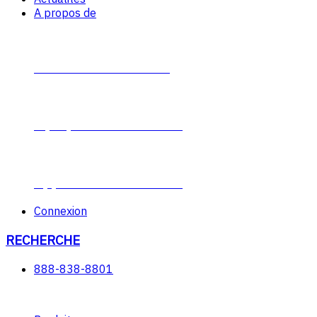
A propos de
Contacter Plumb-Eeze
À propos de Plumb-Eeze
Opportunités de carrière
Connexion
RECHERCHE
888-838-8801