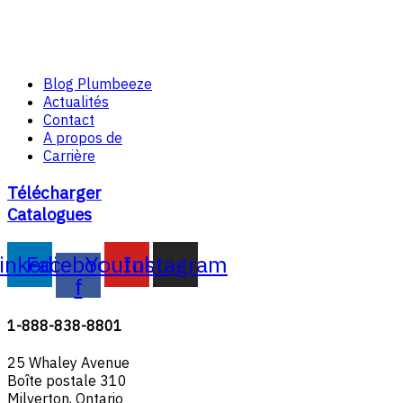
Blog Plumbeeze
Actualités
Contact
A propos de
Carrière
Télécharger
Catalogues
inkedin
Facebook-
Youtube
Instagram
f
1-888-838-8801
25 Whaley Avenue
Boîte postale 310
Milverton, Ontario