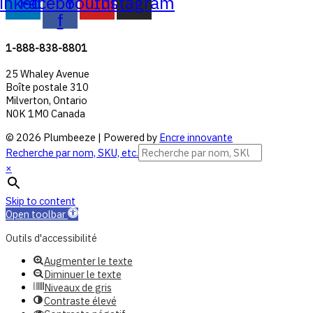
inkedin
Facebook-
Youtube
Instagram
f
1-888-838-8801
25 Whaley Avenue
Boîte postale 310
Milverton, Ontario
N0K 1M0 Canada
© 2026 Plumbeeze | Powered by
Encre innovante
Recherche par nom, SKU, etc.
×
Skip to content
Open toolbar
Outils d'accessibilité
Augmenter le texte
Diminuer le texte
Niveaux de gris
Contraste élevé