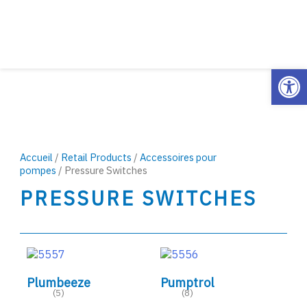
Open
Accueil
/
Retail Products
/
Accessoires pour
pompes
/ Pressure Switches
PRESSURE SWITCHES
Plumbeeze
Pumptrol
(5)
(8)